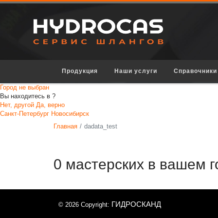
Продукция
Наши услуги
Справочники
Город не выбран
Вы находитесь в
?
Нет, другой
Да, верно
Санкт-Петербург
Новосибирск
Главная
dadata_test
0 мастерских в вашем 
ГИДРОСКАНД
© 2026 Copyright: