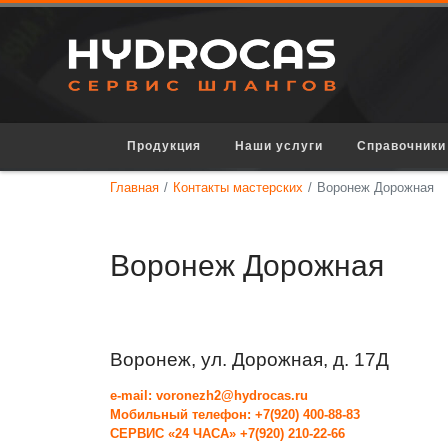
Продукция
Наши услуги
Справочники
Главная
Контакты мастерских
Воронеж Дорожная
Воронеж Дорожная
Воронеж, ул. Дорожная, д. 17Д
e-mail:
voronezh2@hydrocas.ru
Мобильный телефон:
+7(920) 400-88-83
СЕРВИС «24 ЧАСА»
+7(920) 210-22-66